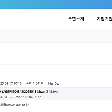
조합소개
기업지
25-03-17 10:16
조회
1,541회
댓글
0건
법법률제20434호20250131.hwp
(349.9K)
드
DATE : 2025-03-17 10:16:52
보센터(
www.law.go.kr
)